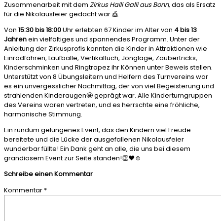
Zusammenarbeit mit dem
Zirkus Halli Galli aus Bonn
, das als Ersatz
für die Nikolausfeier gedacht war.🎪
Von
15:30 bis 18:00
Uhr erlebten 67 Kinder im Alter von
4 bis 13
Jahren
ein vielfältiges und spannendes Programm. Unter der
Anleitung der Zirkusprofis konnten die Kinder in Attraktionen wie
Einradfahren, Laufbälle, Vertikaltuch, Jonglage, Zaubertricks,
Kinderschminken und Ringtrapez ihr Können unter Beweis stellen.
Unterstützt von 8 Übungsleitern und Helfern des Turnvereins war
es ein unvergesslicher Nachmittag, der von viel Begeisterung und
strahlenden Kinderaugen🤩 geprägt war. Alle Kinderturngruppen
des Vereins waren vertreten, und es herrschte eine fröhliche,
harmonische Stimmung.
Ein rundum gelungenes Event, das den Kindern viel Freude
bereitete und die Lücke der ausgefallenen Nikolausfeier
wunderbar füllte! Ein Dank geht an alle, die uns bei diesem
grandiosem Event zur Seite standen!👏❤️☺️
Schreibe einen Kommentar
Kommentar
*