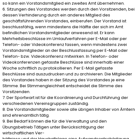
so kann ein Vorstandsmitglied ein zweites Amt übernehmen.
6. Sitzungen des Vorstandes werden durch den Vorsitzenden, bei
dessen Verhinderung durch ein anderes Mitglied des
geschäftsführenden Vorstandes, einberufen. Der Vorstand ist
beschlussfähig, wenn mindestens die Hälfte der sich im Amt
befindlichen Vorstandsmitglieder anwesend ist. Er kann
Mehrheitsbeschlüsse im Umlaufverfahren per E-Mail oder per
Telefon- oder Videokonferenz fassen, wenn mindestens zwei
Vorstandsmitglieder an der Beschlussfassung per E-Mail oder
Telefon- bzw. Videokonferenz mitwirken. In Telefon- oder
Videokonferenzen gefasste Beschlüsse sind innerhalb einer
Woche schriftlich zu protokollieren. Per E-Mail gefasste
Beschlüsse sind auszudrucken und zu archivieren. Die Mitglieder
des Vorstandes haben in der Sitzung des Vorstandes je eine
Stimme. Bei Stimmengleichheit entscheidet die Stimme des
Vorsitzenden.
7. Der Sportwart ist für die Koordinierung und Durchführung der
verschiedenen Vereinsgruppen zuständig.
8. Die Vorstandsmitglieder sowie alle übrigen Inhaber von Ämtern
sind ehrenamtlich tätig.
9. Bei Bedarf können die für die Verwaltung und den
Übungsbetrieb Tätigen unter Berücksichtigung der
wirtschaftlichen Ver-
hältnisse und der Haushaltslage eine Aufwandsentschädigung