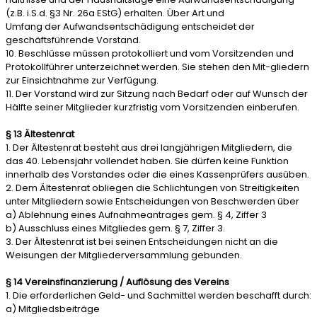
(z.B. i.S.d. §3 Nr. 26a EStG) erhalten. Über Art und
Umfang der Aufwandsentschädigung entscheidet der
geschäftsführende Vorstand.
10. Beschlüsse müssen protokolliert und vom Vorsitzenden und
Protokollführer unterzeichnet werden. Sie stehen den Mit-gliedern
zur Einsichtnahme zur Verfügung.
11. Der Vorstand wird zur Sitzung nach Bedarf oder auf Wunsch der
Hälfte seiner Mitglieder kurzfristig vom Vorsitzenden einberufen.
§ 13 Ältestenrat
1. Der Ältestenrat besteht aus drei langjährigen Mitgliedern, die
das 40. Lebensjahr vollendet haben. Sie dürfen keine Funktion
innerhalb des Vorstandes oder die eines Kassenprüfers ausüben.
2. Dem Ältestenrat obliegen die Schlichtungen von Streitigkeiten
unter Mitgliedern sowie Entscheidungen von Beschwerden über
a) Ablehnung eines Aufnahmeantrages gem. § 4, Ziffer 3
b) Ausschluss eines Mitgliedes gem. § 7, Ziffer 3.
3. Der Ältestenrat ist bei seinen Entscheidungen nicht an die
Weisungen der Mitgliederversammlung gebunden.
§ 14 Vereinsfinanzierung / Auflösung des Vereins
1. Die erforderlichen Geld- und Sachmittel werden beschafft durch:
a) Mitgliedsbeiträge