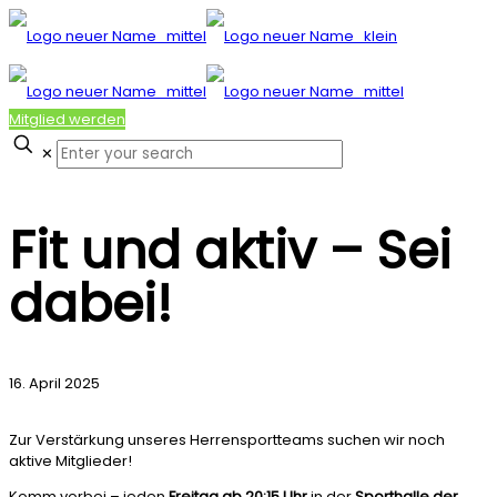
Mitglied werden
✕
Fit und aktiv – Sei
dabei!
16. April 2025
Zur Verstärkung unseres Herrensportteams suchen wir noch
aktive Mitglieder!
Komm vorbei – jeden
Freitag ab 20:15 Uhr
in der
Sporthalle der